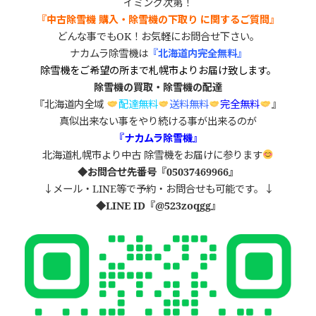
イミング次第！
『中古除雪機 購入・除雪機の下取り に
関するご質問』
どんな事でもOK！お気軽にお問合せ下さい。
ナカムラ除雪機は
『北海道内完全無料』
除雪機をご希望の所まで札幌市よりお届け致します。
除雪機の買取・除雪機の配達
『北海道内全域
配達無料
送料無料
完全無料
』
真似出来ない事をやり続ける事が出来るのが
『ナカムラ除雪機』
北海道札幌市より中古 除雪機をお届けに参ります
◆お問合せ先番号『05037469966』
↓メール・LINE等で予約・お問合せも可能です。↓
◆LINE ID
『
@523zoqgg
』