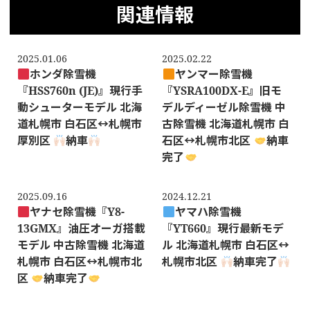
関連情報
2025.01.06
2025.02.22
ホンダ除雪機
ヤンマー除雪機
『HSS760n (JE)』現行手
『YSRA100DX-E』旧モ
動シューターモデル 北海
デルディーゼル除雪機 中
道札幌市 白石区
↔️
札幌市
古除雪機 北海道札幌市 白
厚別区
納車
石区
↔️
札幌市北区
納車
完了
2025.09.16
2024.12.21
ヤナセ除雪機『Y8-
ヤマハ除雪機
13GMX』油圧オーガ搭載
『YT660』現行最新モデ
モデル 中古除雪機 北海道
ル 北海道札幌市 白石区
↔️
札幌市 白石区
↔️
札幌市北
札幌市北区
納車完了
区
納車完了