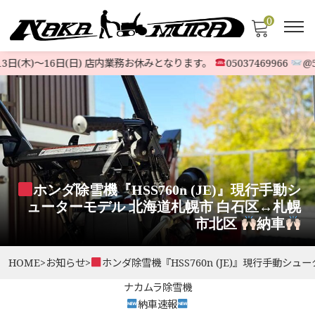
0
日(木)〜16日(日) 店内業務お休みとなります。
05037469966
@523
ホンダ除雪機『HSS760n (JE)』現行手動シ
ューターモデル 北海道札幌市 白石区
↔️
札幌
市北区
納車
HOME
>
お知らせ
>
ホンダ除雪機『HSS760n (JE)』現行手動シ
ナカムラ除雪機
納車速報