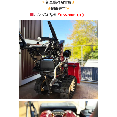
新車艶々除雪機
納車完了
ホンダ除雪機
『HSS760n (JE)』