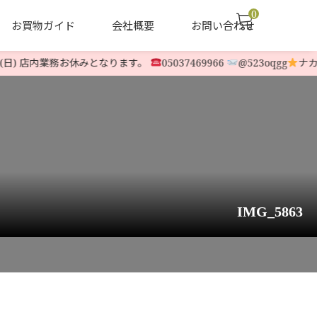
0
お買物ガイド
会社概要
お問い合わせ
日) 店内業務お休みとなります。
05037469966
@523oqgg
ナカムラ
声
ヤナセ他 中古除雪機
LINE-UP
IMG_5863