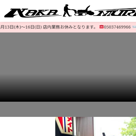
3日(木)〜16日(日) 店内業務お休みとなります。
05037469966
@52
すべての中古除雪機
注文方法
会社概要
お支払い
特定商取
LINE-UP
HOME
>
お知らせ
>
ホンダ除雪機『HSS970n (J)』現行ノーマル