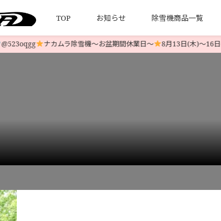
TOP
お知らせ
除雪機商品一覧
3oqgg
ナカムラ除雪機〜お盆期間休業日〜
8月13日(木)〜16日(
について
引法とプライバシーポリシー
HONDA 中古除雪機
発送について
YAMAHA 中古除雪機
お客様の
LINE-UP
LINE-UP
モデル 北海道 札幌市白石区
札幌市 東区
配達
>
IMG_5863