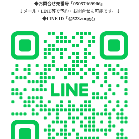
◆お問合せ先番号『05037469966』
↓メール・LINE等で予約・お問合せも可能です。↓
◆LINE ID
『
@523zoqgg
』