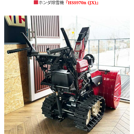
ホンダ除雪機
『HSS970n (JX)』