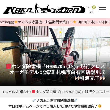
0
oqgg
ナカムラ除雪機〜お盆期間休業日〜
8月13日(木)〜16日(日
ホンダ除雪機『HSS970n (JX)』現行クロス
オーガモデル 北海道 札幌市白石区店舗引取
引渡完了
HOME
>
お知らせ
>
ホンダ除雪機『HSS970n (JX)』現行クロス
ナカムラ除雪機納車速報
本日はホームページで昨日購入して頂いた除雪機引渡完了