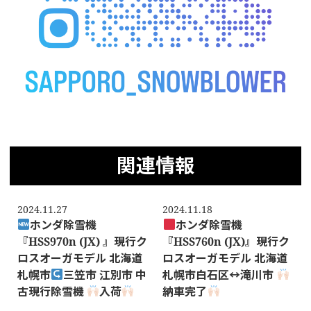
関連情報
2024.11.27
2024.11.18
ホンダ除雪機
ホンダ除雪機
『HSS970n (JX) 』現行ク
『HSS760n (JX)』現行ク
ロスオーガモデル 北海道
ロスオーガモデル 北海道
札幌市
三笠市 江別市 中
札幌市白石区
↔️
滝川市
古現行除雪機
入荷
納車完了