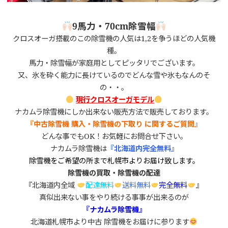
9馬力・70cm除雪幅
クロスオーガ搭載のこの除雪機の人気は1,2を争うほどの人気機
種。
馬力・除雪幅が家庭用としてピッタリでございます。
又、氷を砕く能力に長けているのでどんな雪や氷もなんのそ
の・・。
現行クロスオーガモデル
ナカムラ除雪機にしか出来ない販売方法で販売しております。
『中古除雪機 購入・除雪機の下取り に
関するご質問』
どんな事でもOK！お気軽にお問合せ下さい。
ナカムラ除雪機は
『北海道内完全無料』
除雪機をご希望の所まで札幌市よりお届け致します。
除雪機の買取・除雪機の配達
『北海道内全域
配達無料
送料無料
完全無料
』
真似出来ない事をやり続ける事事が出来るのが
『ナカムラ除雪機』
北海道札幌市より中古 除雪機をお届けに参ります