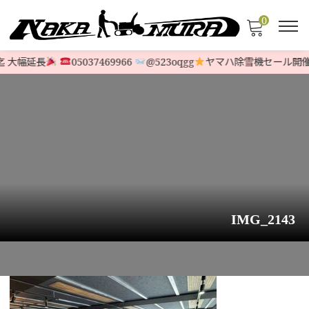
0
 大幅延長
05037469966
@523oqgg
ヤマハ除雪機セール開催
IMG_2143
HOME
>
お知らせ
>
来店予約のご案内
>
IMG_2143