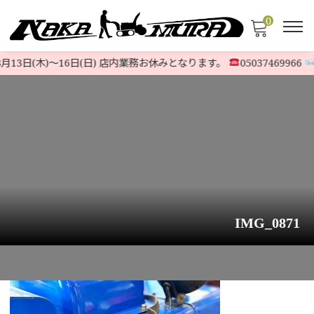
0
月13日(木)〜16日(日) 店内業務お休みとなります。
05037469966
@
IMG_0871
HOME
>
お知らせ
>
ヤマハ除雪機『YS870』北海道札幌市より中古