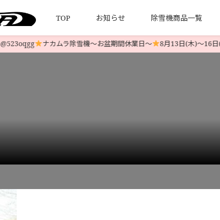
TOP
お知らせ
除雪機商品一覧
3oqgg
ナカムラ除雪機〜お盆期間休業日〜
8月13日(木)〜16日(
について
引法とプライバシーポリシー
HONDA 中古除雪機
発送について
YAMAHA 中古除雪機
お客様の
LINE-UP
LINE-UP
札幌市 白石区
店舗引取
>
IMG_4472