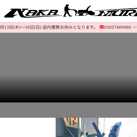
3日(木)〜16日(日) 店内業務お休みとなります。
05037469966
@52
すべての中古除雪機
注文方法
会社概要
お支払い
特定商取
LINE-UP
HOME
>
お知らせ
>
ヤマハ除雪機『YT1080E』旧モデル 北海道