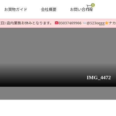
0
お買物ガイド
会社概要
お問い合わせ
日) 店内業務お休みとなります。
05037469966
@523oqgg
ナカムラ
声
ヤナセ他 中古除雪機
LINE-UP
IMG_4472