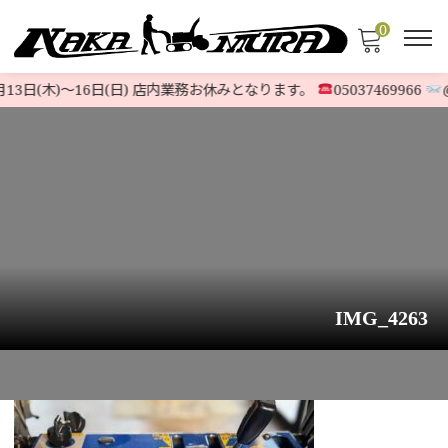
0
13日(木)〜16日(日) 店内業務お休みとなります。
05037469966
@5
IMG_4263
HOME
>
お知らせ
>
ヤマハ除雪機『YT1280ED』旧ハイスペックモ