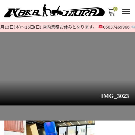
0
月13日(木)〜16日(日) 店内業務お休みとなります。
05037469966
@
IMG_3023
HOME
>
お知らせ
>
ヤマハ除雪機『YT660』現行ハイスペックモデル