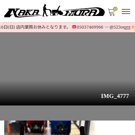
0
16日(日) 店内業務お休みとなります。
05037469966
@523oqgg
IMG_4777
HOME
>
お知らせ
>
ヤマハ除雪機『YT660E』旧モデル 北海道札幌