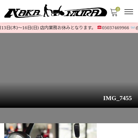
0
13日(木)〜16日(日) 店内業務お休みとなります。
05037469966
@5
IMG_7455
HOME
>
お知らせ
>
ヤマハ除雪機『YT660EDJ』旧モデル 北海道札