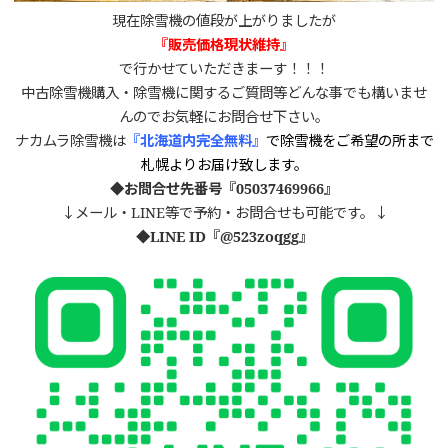
現在除雪機の値段が上がりましたが
『販売価格現状維持』
で行かせていただきまーす！！！
中古除雪機購入・除雪機に関するご質問等どんな事でも構いませ
んのでお気軽にお問合せ下さい。
ナカムラ除雪機は
『北海道内完全無料』
で除雪機をご希望の所まで
札幌よりお届け致します。
◆お問合せ先番号『05037469966』
↓メール・LINE等で予約・お問合せも可能です。↓
◆LINE ID
『
@523zoqgg
』