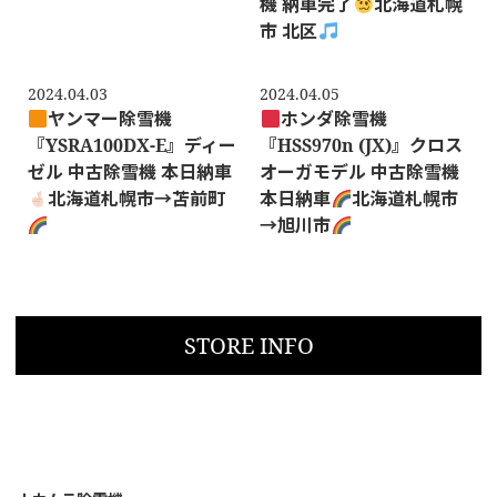
機 納車完了
北海道札幌
市 北区
2024.04.03
2024.04.05
ヤンマー除雪機
ホンダ除雪機
『YSRA100DX-E』ディー
『HSS970n (JX)』クロス
ゼル 中古除雪機 本日納車
オーガモデル 中古除雪機
北海道札幌市→苫前町
本日納車
北海道札幌市
→旭川市
STORE INFO