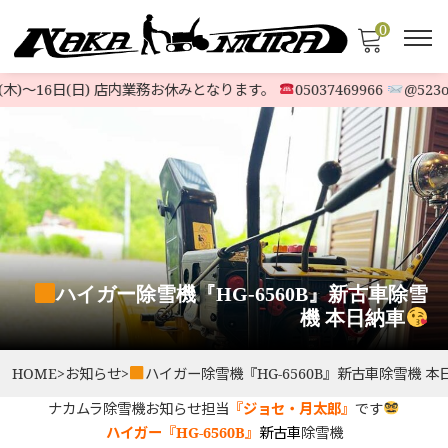
0
木)〜16日(日) 店内業務お休みとなります。
05037469966
@523oqg
ハイガー除雪機『HG-6560B』新古車除雪
機 本日納車
HOME
>
お知らせ
>
ハイガー除雪機『HG-6560B』新古車除雪機 本
ナカムラ除雪機お知らせ担当
『ジョセ・月太郎』
です
ハイガー『HG-6560B』
新古車
除雪機