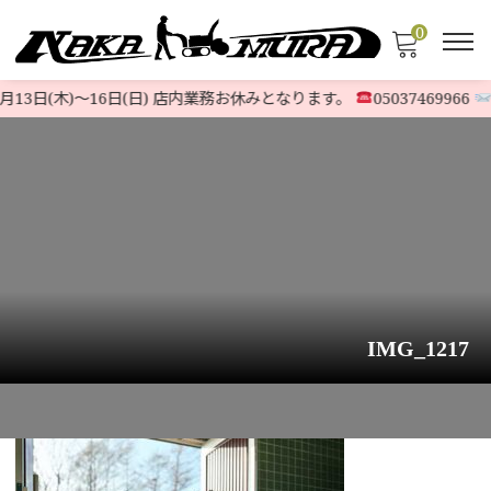
0
13日(木)〜16日(日) 店内業務お休みとなります。
05037469966
@
IMG_1217
HOME
>
お知らせ
>
ヤンマー除雪機『YSRA100DX-E』ディーゼル