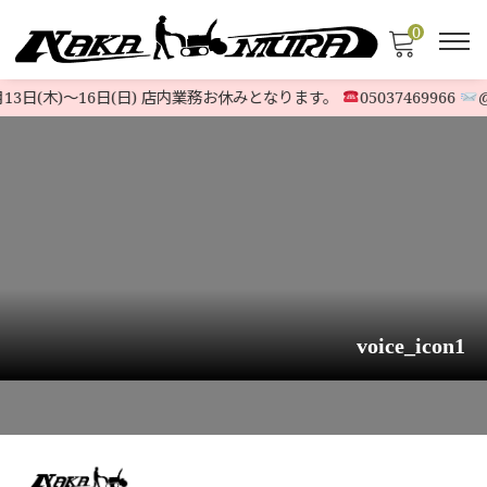
0
13日(木)〜16日(日) 店内業務お休みとなります。
05037469966
@5
voice_icon1
HOME
>
T川M子様（42歳）
>
voice_icon1