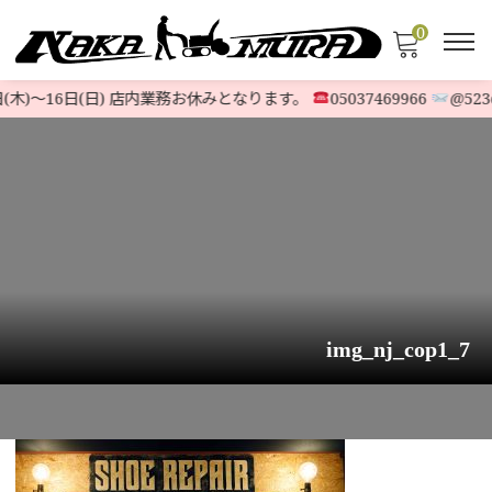
0
(木)〜16日(日) 店内業務お休みとなります。
05037469966
@523o
img_nj_cop1_7
HOME
>
会社概要
>
img_nj_cop1_7