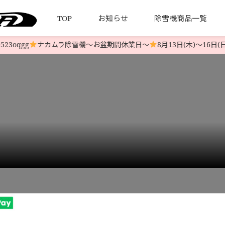
TOP
お知らせ
除雪機商品一覧
oqgg
ナカムラ除雪機〜お盆期間休業日〜
8月13日(木)〜16日(日
について
引法とプライバシーポリシー
HONDA 中古除雪機
発送について
YAMAHA 中古除雪機
お客様の
LINE-UP
LINE-UP
b