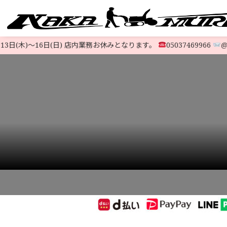
日(木)〜16日(日) 店内業務お休みとなります。
05037469966
@523
すべての中古除雪機
注文方法
会社概要
お支払い
特定商取
LINE-UP
HOME
>
お支払いについて
>
8089e50294910c6cb163e5cb54ad137