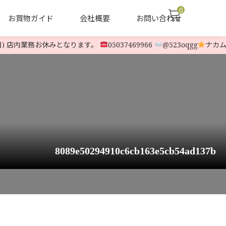
0
お買物ガイド
会社概要
お問い合わせ
) 店内業務お休みとなります。
05037469966
@523oqgg
ナカムラ除
声
ヤナセ他 中古除雪機
LINE-UP
8089e50294910c6cb163e5cb54ad137b