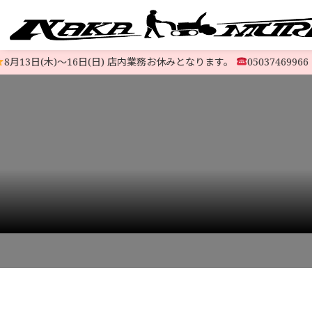
13日(木)〜16日(日) 店内業務お休みとなります。
05037469966
@
すべての中古除雪機
注文方法
会社概要
お支払い
特定商取
LINE-UP
HOME
>
発送について
>
free002