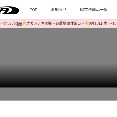
TOP
お知らせ
除雪機商品一覧
523oqgg
ナカムラ除雪機〜お盆期間休業日〜
8月13日(木)〜16日
について
引法とプライバシーポリシー
HONDA 中古除雪機
発送について
YAMAHA 中古除雪機
お客様の
LINE-UP
LINE-UP