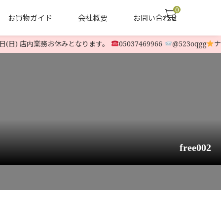
0
お買物ガイド
会社概要
お問い合わせ
(日) 店内業務お休みとなります。
05037469966
@523oqgg
ナカム
声
ヤナセ他 中古除雪機
LINE-UP
free002