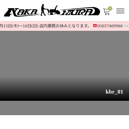
0
13日(木)〜16日(日) 店内業務お休みとなります。
05037469966
@
kbr_01
HOME
>
発送について
>
kbr_01