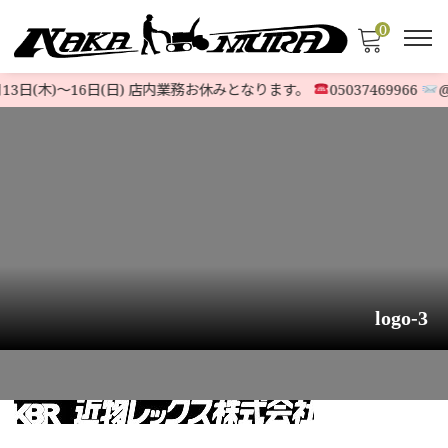
0
13日(木)〜16日(日) 店内業務お休みとなります。
05037469966
@5
logo-3
HOME
>
発送について
>
logo-3