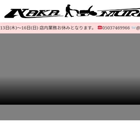
日(木)〜16日(日) 店内業務お休みとなります。
05037469966
@523
すべての中古除雪機
注文方法
会社概要
お支払い
特定商取
LINE-UP
HOME
>
発送について
>
okyakusama_02