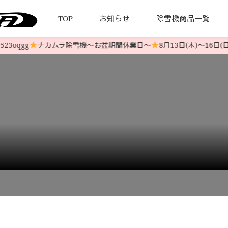
TOP
お知らせ
除雪機商品一覧
oqgg
ナカムラ除雪機〜お盆期間休業日〜
8月13日(木)〜16日(日
について
引法とプライバシーポリシー
HONDA 中古除雪機
発送について
YAMAHA 中古除雪機
お客様の
LINE-UP
LINE-UP