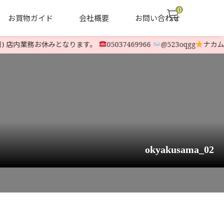
0
お買物ガイド
会社概要
お問い合わせ
) 店内業務お休みとなります。
05037469966
@523oqgg
ナカムラ除
声
ヤナセ他 中古除雪機
LINE-UP
okyakusama_02