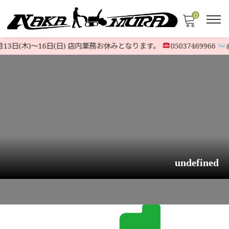
0
13日(木)〜16日(日) 店内業務お休みとなります。
05037469966
@5
undefined
HOME
>
発送について
>
undefined