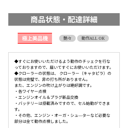
商品状態・配達詳細
極上美品機
艶々
動作ALL OK
◆すぐにお使いいただけるよう動作のチッェクを行な
っておりますので、届いてすぐにお使いいただけます。
◆クローラーの状態は、 クローラー（キャタピラ）の
状態は完璧で、非の打ち所がありません。
また、エンジンの吹け上がりは絶好調です。
・各ワイヤー点検
・エンジンオイル＆プラグ新品交換
・バッテリーは搭載済みですので、セル始動ができま
す。
・その他、エンジン・オーガ・シュ―ターなど必要な
部分は全て動作点検しました。