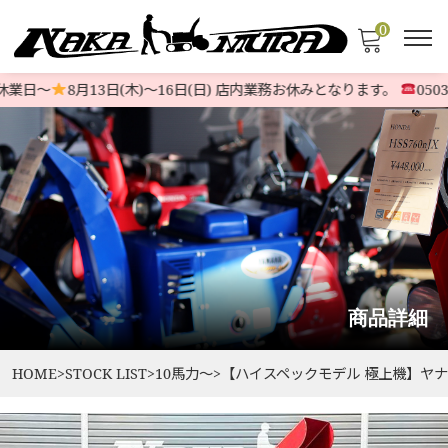
0
業日〜
8月13日(木)〜16日(日) 店内業務お休みとなります。
050374
商品詳細
HOME
>
STOCK LIST
>
10馬力〜
>
【ハイスペックモデル 極上機】ヤナセ除雪